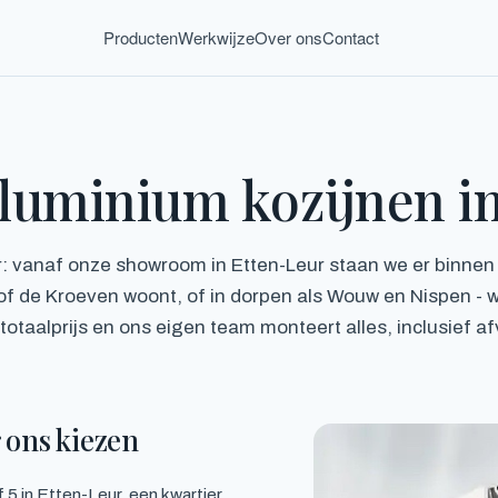
Producten
Werkwijze
Over ons
Contact
aluminium kozijnen i
r: vanaf onze showroom in Etten-Leur staan we er binnen
k of de Kroeven woont, of in dorpen als Wouw en Nispen - 
te totaalprijs en ons eigen team monteert alles, inclusief a
 ons kiezen
5 in Etten-Leur, een kwartier