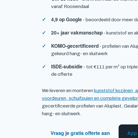
vanaf Roosendaal
4,9 op Google
- beoordeeld door meer d
20+ jaar vakmanschap
- kunststof en al
KOMO-gecertificeerd
- profielen van Al
gekeurd hang- en sluitwerk
ISDE-subsidie
- tot €111 per m² op triple
de offerte
We leveren en monteren
kunststof kozijnen, 
voordeuren, schuifpuien en complete gevelp
gecertificeerde profielen van Aluplast, Gea
hang- en sluitwerk.
Vraag je gratis offerte aan
App 