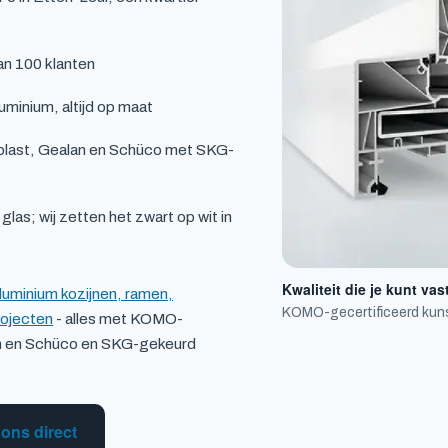
an 100 klanten
uminium, altijd op maat
uplast, Gealan en Schüco met SKG-
 glas; wij zetten het zwart op wit in
Kwaliteit die je kunt va
aluminium kozijnen, ramen,
KOMO-gecertificeerd kunst
rojecten
- alles met KOMO-
lan en Schüco en SKG-gekeurd
ons direct