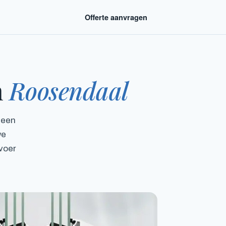
Offerte aanvragen
n
Roosendaal
 een
we
fvoer