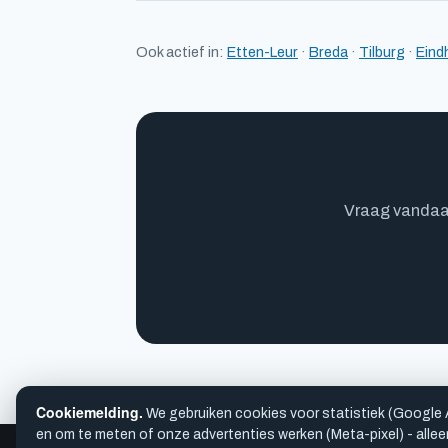
Ook actief in:
Etten-Leur
·
Breda
·
Tilburg
·
Eind
Vraag vandaag 
Cookiemelding.
We gebruiken cookies voor statistiek (Google 
en om te meten of onze advertenties werken (Meta-pixel) - alleen 