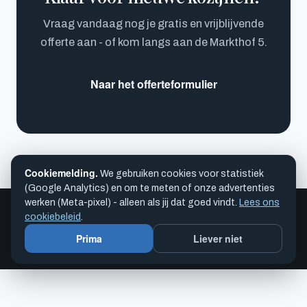
Vraag vandaag nog je gratis en vrijblijvende
offerte aan - of kom langs aan de Markthof 5.
Naar het offerteformulier
Cookiemelding.
We gebruiken cookies voor statistiek
(Google Analytics) en om te meten of onze advertenties
werken (Meta-pixel) - alleen als jij dat goed vindt.
Lees ons
©
2026
KozijnOplossingen.NL
cookiebeleid
.
076 200 8080
·
info@kozijnoplossingen.nl
·
Privacy & cookies
·
Prima
Liever niet
Disclaimer